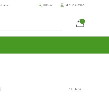
43-5262
BUSCA
MINHA CONTA
0
1 ITEM(S)