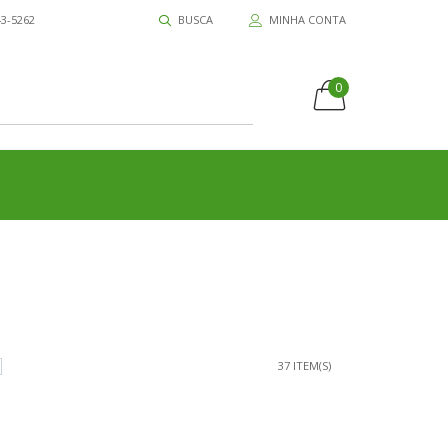
43-5262
BUSCA
MINHA CONTA
0
37 ITEM(S)