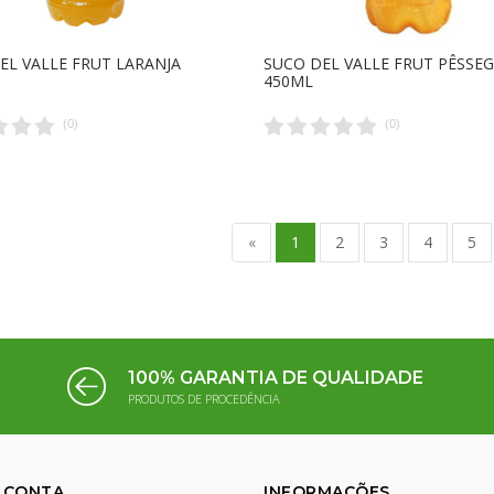
EL VALLE FRUT LARANJA
SUCO DEL VALLE FRUT PÊSSE
450ML
(
0
)
(
0
)
«
1
2
3
4
5
100% GARANTIA DE QUALIDADE
PRODUTOS DE PROCEDÊNCIA
 CONTA
INFORMAÇÕES