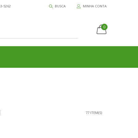
43-5262
BUSCA
MINHA CONTA
0
77 ITEM(S)