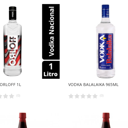
ORLOFF 1L
VODKA BALALAIKA 965ML
(
0
)
(
0
)