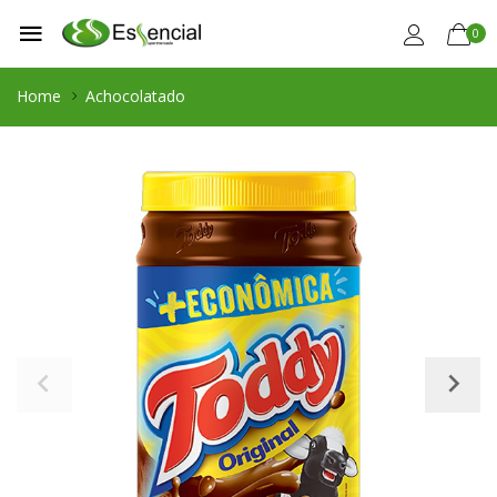
0
Home
Achocolatado